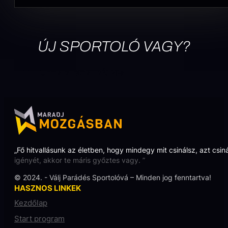
ÚJ SPORTOLÓ VAGY?
ITT TUDSZ REGISZTRÁLNI
„Fő hitvallásunk az életben, hogy mindegy mit csinálsz, azt csin
igényét, akkor te máris győztes vagy. ”
© 2024. - Válj Parádés Sportolóvá – Minden jog fenntartva!
HASZNOS LINKEK
Kezdőlap
Start program