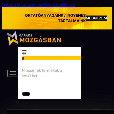
Ugrás a fő tartalomhoz
Ugrás a lábléchez
OKTATÓANYAGAINK / INGYENES
MEGNÉZEM
TARTALMAINK
0
Nincsenek termékek a
kosárban.