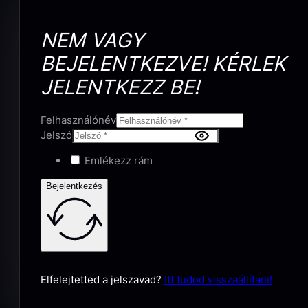
NEM VAGY
BEJELENTKEZVE! KÉRLEK
JELENTKEZZ BE!
Felhasználónév
Jelszó
Emlékezz rám
Bejelentkezés
Elfelejtetted a jelszavad?
Itt tudod visszaállítani!