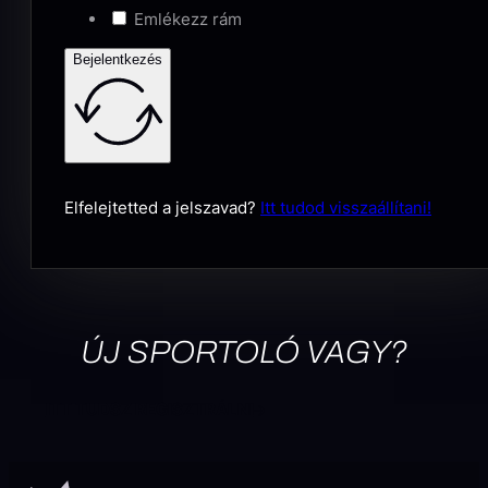
Emlékezz rám
Bejelentkezés
Elfelejtetted a jelszavad?
Itt tudod visszaállítani!
ÚJ SPORTOLÓ VAGY?
ITT TUDSZ REGISZTRÁLNI