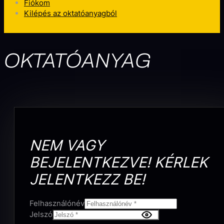
Fiókom
Kilépés az oktatóanyagból
OKTATÓANYAG
NEM VAGY
BEJELENTKEZVE! KÉRLEK
JELENTKEZZ BE!
Felhasználónév
Jelszó