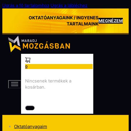
Ugrás a fő tartalomhoz
Ugrás a lábléchez
OKTATÓANYAGAINK / INGYENES
MEGNÉZEM
TARTALMAINK
0
Nincsenek termékek a
kosárban.
Oktatóanyagaim