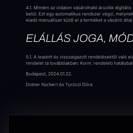
4.1. Minden az oldalon vásárolható árucikk digitáli
belül. Ezt egy automatikus rendszer végzi, melyne
eladó manuálisan küldi el a terméket a vásárló álta
ELÁLLÁS JOGA, MÓ
5.1. A leadott és visszaigazolt rendelésektől való el
rendelet (a továbbiakban: Korm. rendelet) hatályba
Budapest, 2024.01.22.
Dobler Norbert és Turóczi Dóra