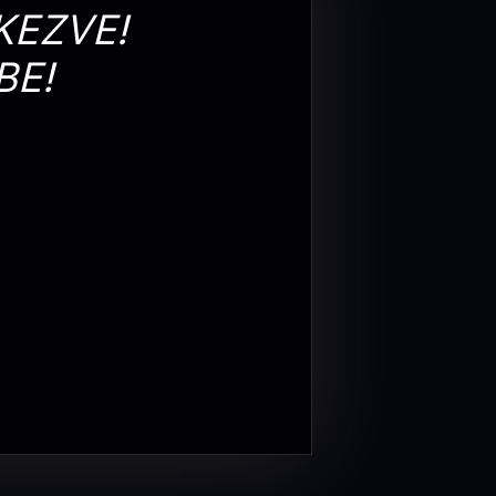
KEZVE!
BE!