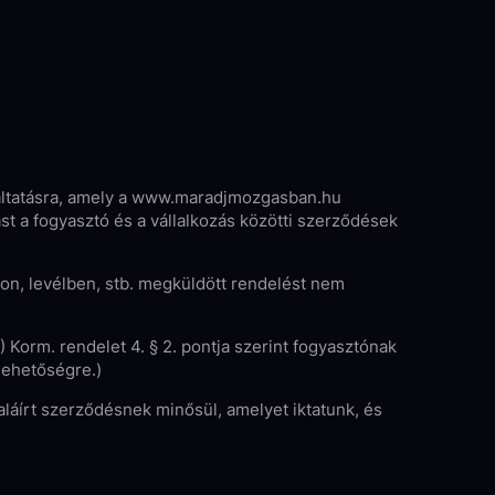
lgáltatásra, amely a www.maradjmozgasban.hu
st a fogyasztó és a vállalkozás közötti szerződések
xon, levélben, stb. megküldött rendelést nem
) Korm. rendelet 4. § 2. pontja szerint fogyasztónak
lehetőségre.)
 aláírt szerződésnek minősül, amelyet iktatunk, és