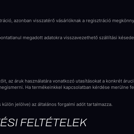
áció, azonban visszatérő vásárlóknak a regisztráció megkönnyíti
 pontatlanul megadott adatokra visszavezethető szállítási késed
mzőit, az áruk használatára vonatkozó utasításokat a konkrét áru
 megismerni. Ha termékeinkkel kapcsolatban kérdése merülne fel
 külön jelölve) az általános forgalmi adót tartalmazza.
TÉSI FELTÉTELEK