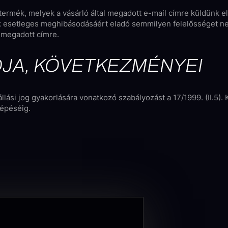
s termék, melyek a vásárló által megadott e-mail címre küldünk e
k esetleges meghibásodásáért eladó semmilyen felelősséget nem
l megadott címre.
DJA, KÖVETKEZMÉNYEI
állási jog gyakorlására vonatkozó szabályozást a 17/1999. (II.5). 
lépéséig.