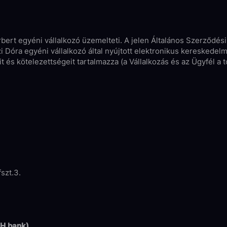
rt egyéni vállalkozó üzemelteti. A jelen Általános Szerződési
i Dóra egyéni vállalkozó által nyújtott elektronikus kereskedel
t és kötelezettségeit tartalmazza (a Vállalkozás és az Ügyfél a
fszt.3.
H bank)