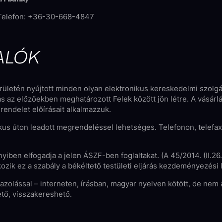
 Telefon: +36-30-668-4847
ALÓK
 területén nyújtott minden olyan elektronikus kereskedelmi szo
ás az előzőekben meghatározott Felek között jön létre. A vásárlá
 rendelet előírásait alkalmazzuk.
nikus úton leadott megrendeléssel lehetséges. Telefonon, telefa
yiben elfogadja a jelen ÁSZF-ben foglaltakat. (A 45/2014. (II.26.
ik ez a szabály a békéltető testületi eljárás kezdeményezési 
gazolással – interneten, írásban, magyar nyelven kötött, de nem
ető, visszakereshető.