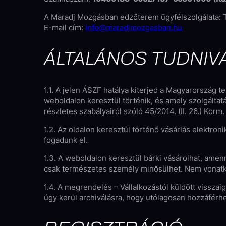
A Maradj Mozgásban edzőterem ügyfélszolgálata:
E-mail cím:
info@maradjmozgasban.hu
ÁLTALÁNOS TUDNIV
1.1. A jelen ÁSZF hatálya kiterjed a Magyarország
weboldalon keresztül történik, és amely szolgáltat
részletes szabályairól szóló 45/2014. (II. 26.) Korm.
1.2. Az oldalon keresztül történő vásárlás elektro
fogadunk el.
1.3. A weboldalon keresztül bárki vásárolhat, amenn
csak természetes személy minősülhet. Nem vonatkoz
1.4. A megrendelés – Vállalkozástól küldött visszai
úgy kerül archiválásra, hogy utólagosan hozzáférh