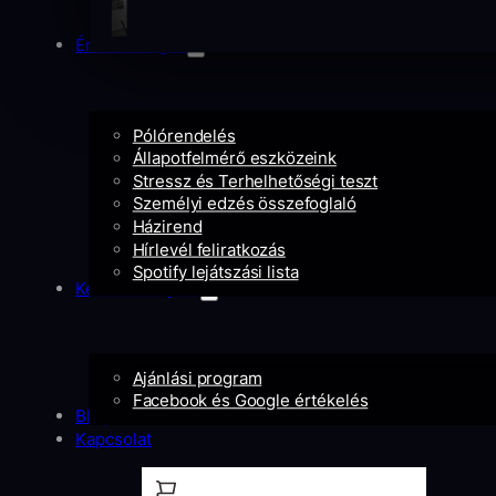
Érdekességek
Pólórendelés
Állapotfelmérő eszközeink
Stressz és Terhelhetőségi teszt
Személyi edzés összefoglaló
Házirend
Hírlevél feliratkozás
Spotify lejátszási lista
Kedvezményeid
Ajánlási program
Facebook és Google értékelés
Blog
Kapcsolat