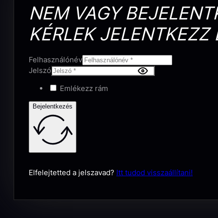
NEM VAGY BEJELENT
KÉRLEK JELENTKEZZ 
Felhasználónév
Jelszó
Emlékezz rám
Bejelentkezés
Elfelejtetted a jelszavad?
Itt tudod visszaállítani!