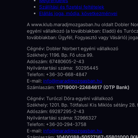
Megrendelés
Szállítási és fizetési feltételek
Elállás joga, módja, következményei
A www.klub.maradjmozgasban.hu oldalt Dobler Norbe
egyéni vállalkozó (a továbbiakban: Eladó) és Turócz
továbbiakban: Ügyfél, Fogyasztó vagy Vásárló) jogai
Cégnév: Dobler Norbert egyéni vállalkozó
Székhely: 1196. Bp. Fő utca 99.
Adószám: 67480605-2-43
Nyilvántartási száma: 50295445
Telefon: +36-30-668-4847
E-mail:
info@maradjmozgasban.hu
Számlaszám:
11719001-22484617 (OTP Bank)
Cégnév: Turóczi Dóra egyéni vállalkozó
Székhely: 1201. Bp. Tótfalusi Kis Miklós sétány 28. 
Adószám: 69287295-2-43
Nyilvántartási száma: 52966327
Telefon: +36-20-294-3758
E-mail:
info@maradjmozgasban.hu
Számlaszám:
10400188-50527167-55801000 (K&