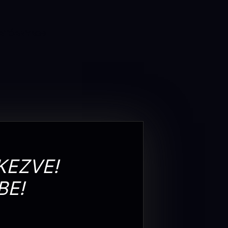
ATÓANYAG
KEZVE!
BE!