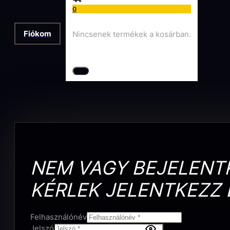
0
Fiókom
OKT
Nincsenek termékek a kosárban.
NEM VAGY BEJELENT
KÉRLEK JELENTKEZZ 
Felhasználónév
Jelszó