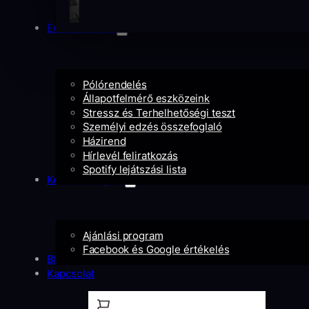
Érdekességek
Pólórendelés
Állapotfelmérő eszközeink
Stressz és Terhelhetőségi teszt
Személyi edzés összefoglaló
Házirend
Hírlevél feliratkozás
Spotify lejátszási lista
Kedvezményeid
Ajánlási program
Facebook és Google értékelés
Blog
Kapcsolat