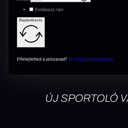
Emlékezz rám
Bejelentkezés
Elfelejtetted a jelszavad?
Itt tudod visszaállítani!
ÚJ SPORTOLÓ 
ITT TUDSZ REGISZTRÁLNI