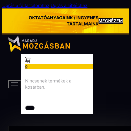
Ugrás a fő tartalomhoz
Ugrás a lábléchez
OKTATÓANYAGAINK / INGYENES
MEGNÉZEM
TARTALMAINK
0
Nincsenek termékek a
kosárban.