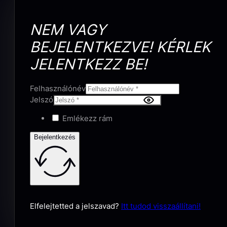
NEM VAGY
BEJELENTKEZVE! KÉRLEK
JELENTKEZZ BE!
Felhasználónév
Jelszó
Emlékezz rám
Bejelentkezés
Elfelejtetted a jelszavad?
Itt tudod visszaállítani!