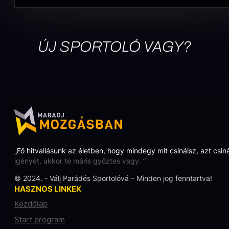
ÚJ SPORTOLÓ VAGY?
ITT TUDSZ REGISZTRÁLNI
„Fő hitvallásunk az életben, hogy mindegy mit csinálsz, azt csin
igényét, akkor te máris győztes vagy. ”
© 2024. - Válj Parádés Sportolóvá – Minden jog fenntartva!
HASZNOS LINKEK
Kezdőlap
Start program