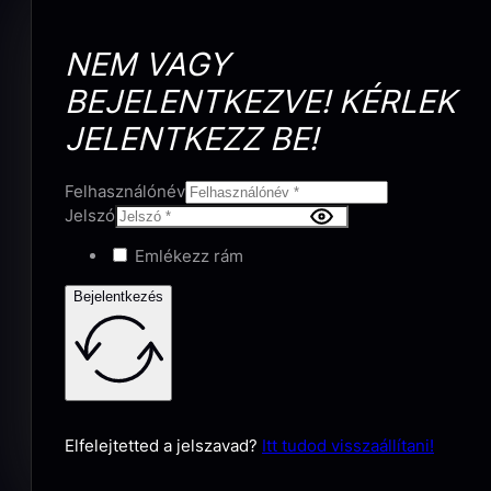
NEM VAGY
BEJELENTKEZVE! KÉRLEK
JELENTKEZZ BE!
Felhasználónév
Jelszó
Emlékezz rám
Bejelentkezés
Elfelejtetted a jelszavad?
Itt tudod visszaállítani!