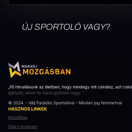
ÚJ SPORTOLÓ VAGY?
ITT TUDSZ REGISZTRÁLNI
„Fő hitvallásunk az életben, hogy mindegy mit csinálsz, azt csin
igényét, akkor te máris győztes vagy. ”
© 2024. - Válj Parádés Sportolóvá – Minden jog fenntartva!
HASZNOS LINKEK
Kezdőlap
Start program