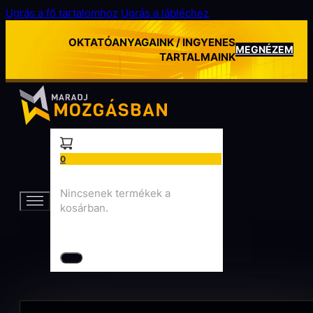
Ugrás a fő tartalomhoz
Ugrás a lábléchez
OKTATÓANYAGAINK / INGYENES
MEGNÉZEM
TARTALMAINK
0
Nincsenek termékek a
kosárban.