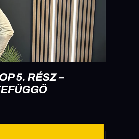
 5. RÉSZ –
ZEFÜGGŐ