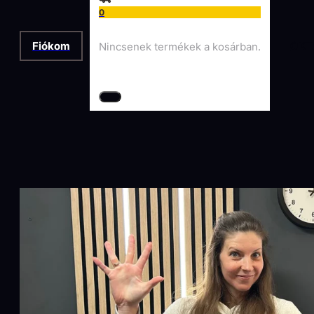
0
Fiókom
OKT
Nincsenek termékek a kosárban.