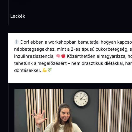
Tartalom
Leckék
Dóri ebben a workshopban bemutatja, hogyan kapcsol
népbetegségekhez, mint a 2-es típusú cukorbetegség, s
inzulinrezisztencia.
Közérthetően elmagyarázza, hog
tehetünk a megelőzésért – nem drasztikus diétákkal, han
döntésekkel.