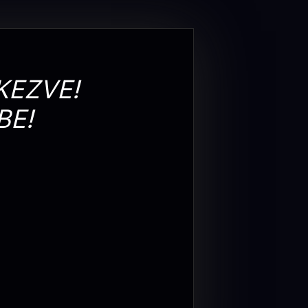
KEZVE!
BE!