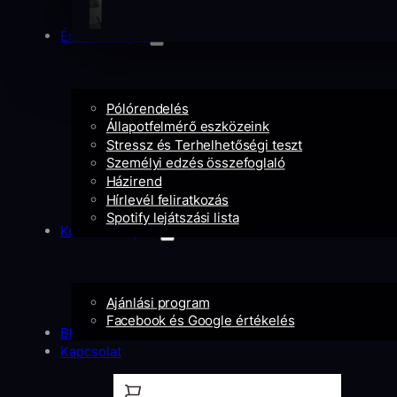
Érdekességek
Pólórendelés
Állapotfelmérő eszközeink
Stressz és Terhelhetőségi teszt
Személyi edzés összefoglaló
Házirend
Hírlevél feliratkozás
Spotify lejátszási lista
Kedvezményeid
Ajánlási program
Facebook és Google értékelés
Blog
Kapcsolat