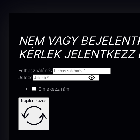
NEM VAGY BEJELENT
KÉRLEK JELENTKEZZ 
Felhasználónév
Jelszó
Emlékezz rám
Bejelentkezés