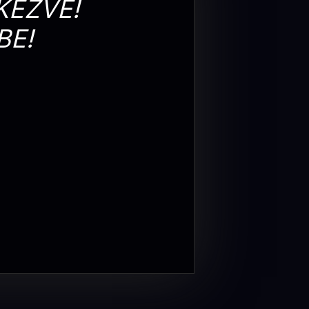
KEZVE!
BE!