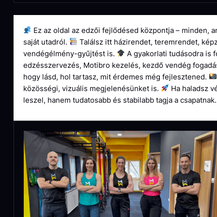
Ez az oldal az edzői fejlődésed központja – minden, a
saját utadról.
Találsz itt házirendet, teremrendet, kép
vendégélmény-gyűjtést is.
A gyakorlati tudásodra is 
edzésszervezés, Motibro kezelés, kezdő vendég fogadá
hogy lásd, hol tartasz, mit érdemes még fejlesztened.
közösségi, vizuális megjelenésünket is.
Ha haladsz vé
leszel, hanem tudatosabb és stabilabb tagja a csapatnak.