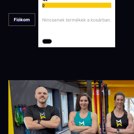
0
Fiókom
OKT
Nincsenek termékek a kosárban.