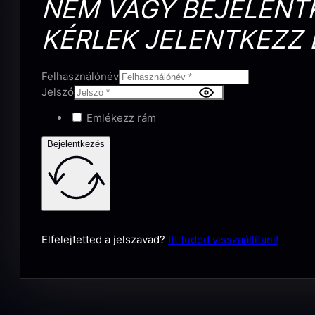
NEM VAGY BEJELENT
KÉRLEK JELENTKEZZ 
Felhasználónév
Jelszó
Emlékezz rám
Bejelentkezés
Elfelejtetted a jelszavad?
Itt tudod visszaállítani!