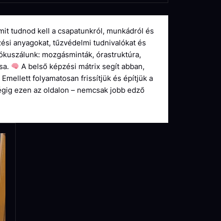
mit tudnod kell a csapatunkról, munkádról és
zési anyagokat, tűzvédelmi tudnivalókat és
fókuszálunk: mozgásminták, órastruktúra,
sa.
A belső képzési mátrix segít abban,
Emellett folyamatosan frissítjük és építjük a
gig ezen az oldalon – nemcsak jobb edző