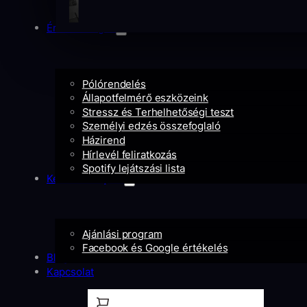
Érdekességek
Pólórendelés
Állapotfelmérő eszközeink
Stressz és Terhelhetőségi teszt
Személyi edzés összefoglaló
Házirend
Hírlevél feliratkozás
Spotify lejátszási lista
Kedvezményeid
Ajánlási program
Facebook és Google értékelés
Blog
Kapcsolat