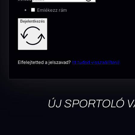
Emlékezz rám
Bejelentkezés
Elfelejtetted a jelszavad?
Itt tudod visszaállítani!
ÚJ SPORTOLÓ 
ITT TUDSZ REGISZTRÁLNI