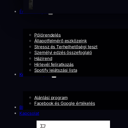
Érdekességek
Pólórendelés
Állapotfelmérő eszközeink
Stressz és Terhelhetőségi teszt
Személyi edzés összefoglaló
Házirend
Hírlevél feliratkozás
Spotify lejátszási lista
Kedvezményeid
Ajánlási program
Facebook és Google értékelés
Blog
Kapcsolat