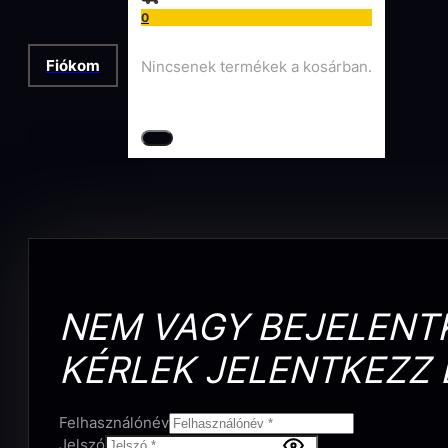
0
Fiókom
OKT
Nincsenek termékek a kosárban.
NEM VAGY BEJELENT
KÉRLEK JELENTKEZZ 
Felhasználónév
Jelszó