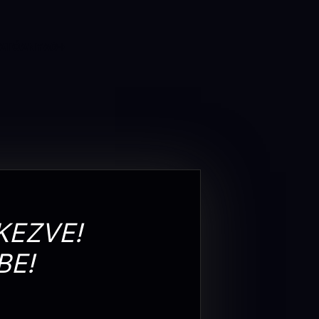
ATÓANYAG
KEZVE!
BE!