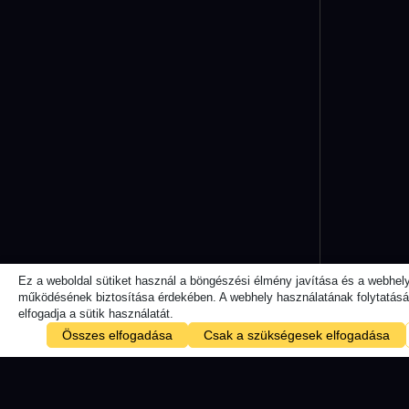
Ez a weboldal sütiket használ a böngészési élmény javítása és a webhel
működésének biztosítása érdekében. A webhely használatának folytatásáv
elfogadja a sütik használatát.
Összes elfogadása
Csak a szükségesek elfogadása