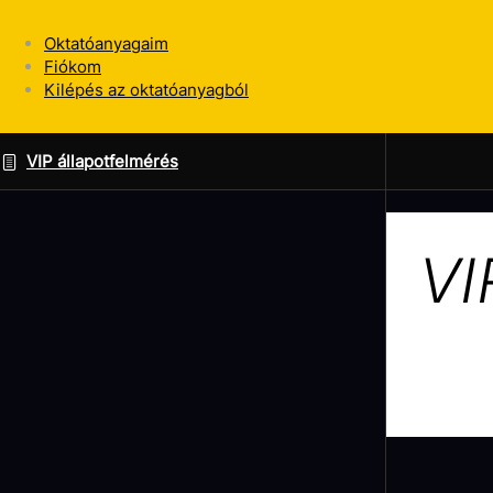
Oktatóanyagaim
Fiókom
Kilépés az oktatóanyagból
VIP állapotfelmérés
V