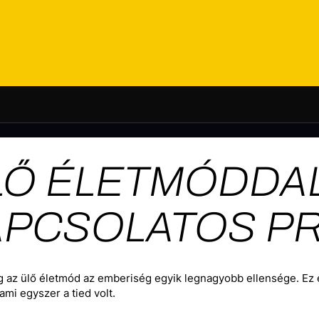
LŐ ÉLETMÓDDA
APCSOLATOS P
az ülő életmód az emberiség egyik legnagyobb ellensége. Ez e
ami egyszer a tied volt.