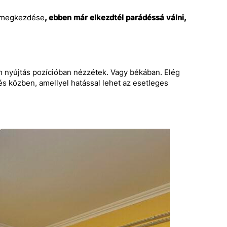
s megkezdése
, ebben már elkezdtél parádéssá válni,
m nyújtás pozícióban nézzétek. Vagy békában. Elég
és közben, amellyel hatással lehet az esetleges