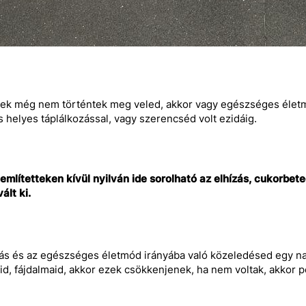
iek még nem történtek meg veled, akkor vagy egészséges életmó
s helyes táplálkozással, vagy szerencséd volt ezidáig.
említetteken kívül nyilván ide sorolható az elhízás, cukorbe
ált ki.
ás és az egészséges életmód irányába való közeledésed egy na
d, fájdalmaid, akkor ezek csökkenjenek, ha nem voltak, akkor 