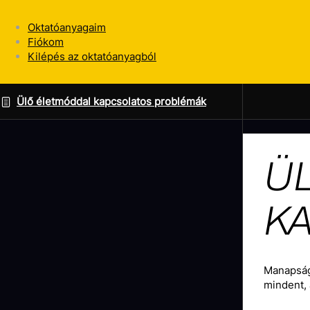
Oktatóanyagaim
Fiókom
Kilépés az oktatóanyagból
Ülő életmóddal kapcsolatos problémák
Ü
K
Manapság 
mindent, 