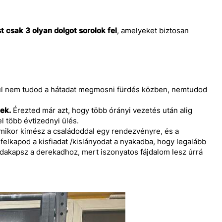
t csak 3 olyan dolgot sorolok fel
, amelyeket biztosan
l nem tudod a hátadat megmosni fürdés közben, nemtudod
ek.
Érezted már azt, hogy több órányi vezetés után alig
el több évtizednyi ülés.
 mikor kimész a családoddal egy rendezvényre, és a
felkapod a kisfiadat /kislányodat a nyakadba, hogy legalább
odakapsz a derekadhoz, mert iszonyatos fájdalom lesz úrrá