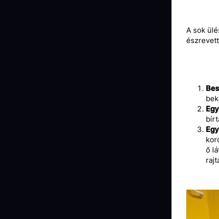
A sok ülé
észrevett
Bes
bek
Egy
bír
Egy
kor
ő l
rajt