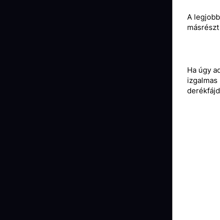
A legjob
másrészt 
Ha úgy ad
izgalmas 
derékfájd