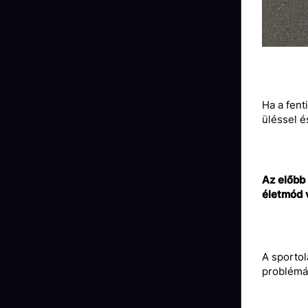
Ha a fent
üléssel é
Az előbb 
életmód v
A sportol
problémái