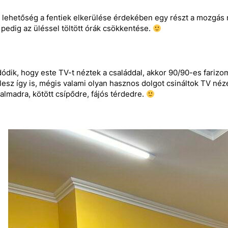
b lehetőség a fentiek elkerülése érdekében egy részt a mozgá
pedig az üléssel töltött órák csökkentése.
ódik, hogy este TV-t néztek a családdal, akkor 90/90-es farizo
lesz így is, mégis valami olyan hasznos dolgot csináltok TV néz
almadra, kötött csípődre, fájós térdedre.