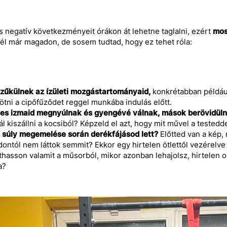
s negatív következményeit órákon át lehetne taglalni, ezért
mos
él már magadon, de sosem tudtad, hogy ez tehet róla:
zűkülnek az ízületi mozgástartományaid,
konkrétabban példáu
ötni a cipőfűződet reggel munkába indulás előtt.
es izmaid megnyúlnak és gyengévé válnak, mások berövidüln
tál kiszállni a kocsiból? Képzeld el azt, hogy mit művel a testedd
 súly megemelése során derékfájásod lett?
Előtted van a kép,
dontól nem láttok semmit? Ekkor egy hirtelen ötlettől vezérelve 
áthasson valamit a műsorból, mikor azonban lehajolsz, hirtelen 
a?