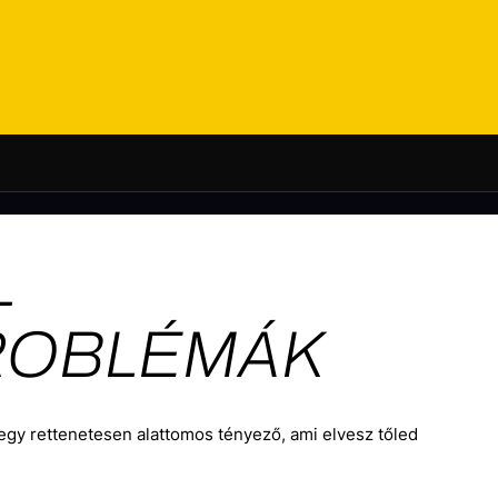
L
ROBLÉMÁK
gy rettenetesen alattomos tényező, ami elvesz tőled