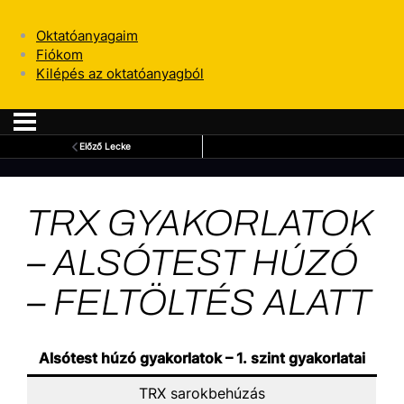
Oktatóanyagaim
Fiókom
Kilépés az oktatóanyagból
Előző Lecke
TRX GYAKORLATOK
– ALSÓTEST HÚZÓ
– FELTÖLTÉS ALATT
Alsótest húzó gyakorlatok – 1. szint gyakorlatai
TRX sarokbehúzás