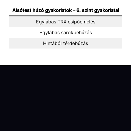
Alsótest húzó gyakorlatok
– 6. szint gyakorlatai
Egylábas TRX csípőemelés
Egylábas sarokbehúzás
Hintából térdebúzás