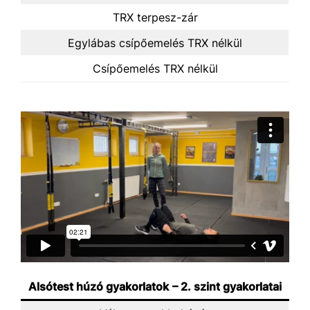
TRX terpesz-zár
Egylábas csípőemelés TRX nélkül
Csípőemelés TRX nélkül
Alsótest húzó gyakorlatok
– 2. szint gyakorlatai