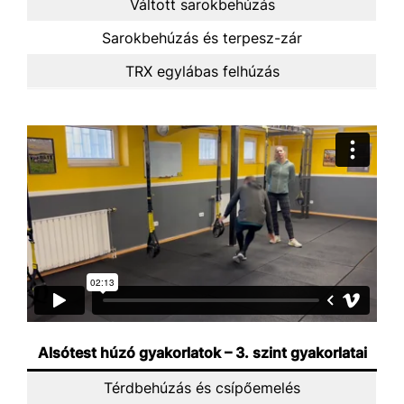
Váltott sarokbehúzás
Sarokbehúzás és terpesz-zár
TRX egylábas felhúzás
Alsótest húzó gyakorlatok – 3. szint gyakorlatai
Térdbehúzás és csípőemelés