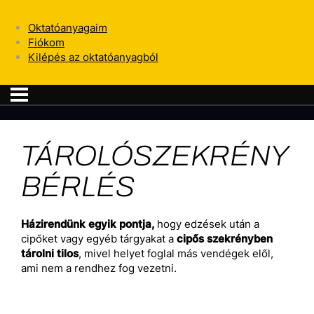
Oktatóanyagaim
Fiókom
Kilépés az oktatóanyagból
TÁROLÓSZEKRÉNY
BÉRLÉS
Házirendünk egyik pontja,
hogy edzések után a
cipőket vagy egyéb tárgyakat a
cipős szekrényben
tárolni tilos
, mivel helyet foglal más vendégek elől,
ami nem a rendhez fog vezetni.