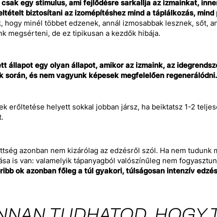
csak egy stimulus, ami fejlődésre sarkallja az izmainkat, in
eltételt biztosítani az izomépítéshez mind a táplálkozás, min
, hogy minél többet edzenek, annál izmosabbak lesznek, sőt, 
k megsérteni, de ez tipikusan a kezdők hibája.
tt állapot egy olyan állapot, amikor az izmaink, az idegrend
k során, és nem vagyunk képesek megfelelően regenerálódni.
k erőltetése helyett sokkal jobban jársz, ha beiktatsz 1-2 telje
.
ttség azonban nem kizárólag az edzésről szól. Ha nem tudunk 
sa is van: valamelyik tápanyagból valószínűleg nem fogyasztunk
ibb ok azonban főleg a túl gyakori, túlságosan intenzív edzés
NNAN TUDHATOD, HOGY 