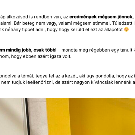
 táplálkozásod is rendben van, az
eredmények mégsem jönnek,
valami. Bár beteg nem vagy, valami mégsem stimmel. Túledzett 
k néhány tippet adni, hogy hogy kerüld el ezt az állapotot
em mindig jobb, csak több!
– mondta még régebben egy tanult k
átnom, hogy ebben azért igaza volt.
ndolva a témát, tegye fel az a kezét, aki úgy gondolja, hogy az
 nem tudjuk leellenőrizni, de azért nagyon kíváncsiak lennén