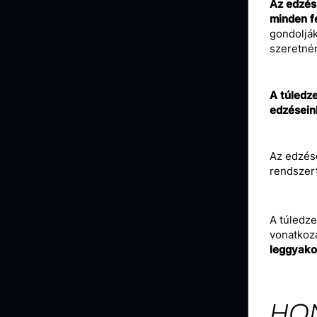
Az edzés 
minden f
gondolják
szeretnén
A túledze
edzésein
Az edzése
rendszert
A túledze
vonatkozá
leggyakor
HO