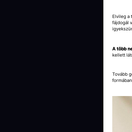
Elvileg a
fájdogál 
igyekszün
A több n
kellett l
Tovább go
formában