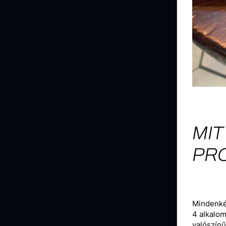
MIT
PR
Mindenké
4 alkalom
valószínű