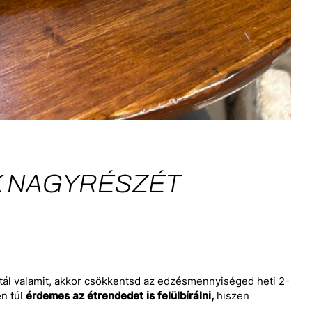
EK NAGYRÉSZÉT
ál valamit, akkor csökkentsd az edzésmennyiséged heti 2-
n túl
érdemes az étrendedet is felülbírálni,
hiszen