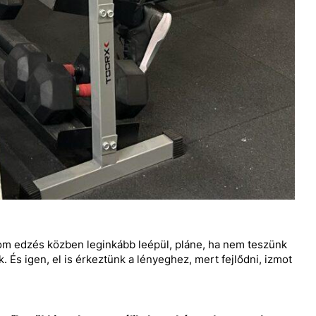
izom edzés közben leginkább leépül, pláne, ha nem teszünk
. És igen, el is érkeztünk a lényeghez, mert fejlődni, izmot