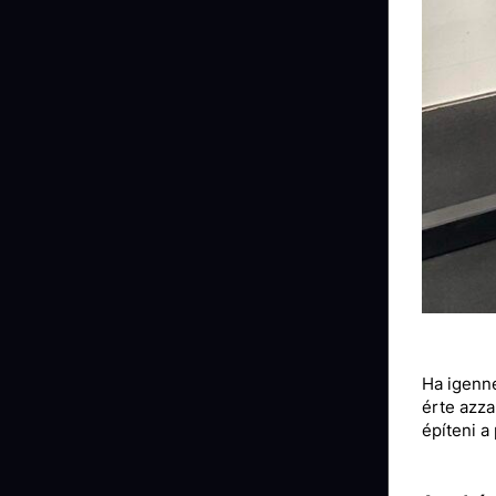
Ha igenne
érte azza
építeni a