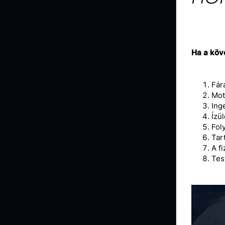
Ha a köv
Fár
Mot
Ing
Ízül
Fol
Tar
A f
Tes