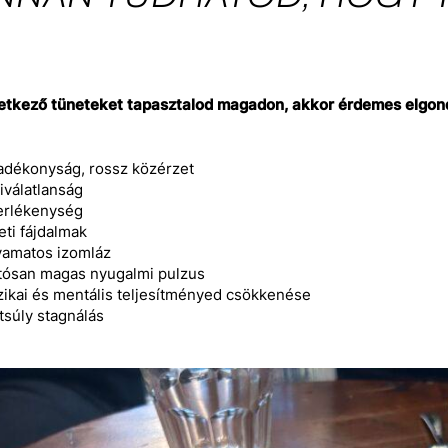
etkező tüneteket tapasztalod magadon, akkor érdemes elgond
adékonyság, rossz közérzet
iválatlanság
erlékenység
eti fájdalmak
yamatos izomláz
tósan magas nyugalmi pulzus
izikai és mentális teljesítményed csökkenése
tsúly stagnálás