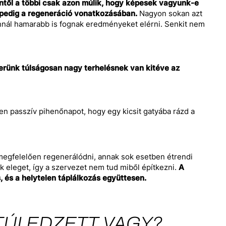
nentől a többi csak azon múlik, hogy képesek vagyunk-e
d pedig a regeneráció vonatkozásában.
Nagyon sokan azt
annál hamarabb is fognak eredményeket elérni. Senkit nem
szerünk túlságosan nagy terhelésnek van kitéve az
sen passzív pihenőnapot, hogy egy kicsit gatyába rázd a
megfelelően regenerálódni, annak sok esetben étrendi
 eleget, így a szervezet nem tud miből építkezni.
A
, és a helytelen táplálkozás együttesen.
TÚLEDZETT VAGY?