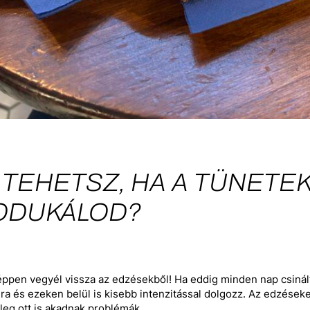
 TEHETSZ, HA A TÜNET
ODUKÁLOD?
ppen vegyél vissza az edzésekből! Ha eddig minden nap csinált
ra és ezeken belül is kisebb intenzitással dolgozz. Az edzéseke
leg ott is akadnak problémák.