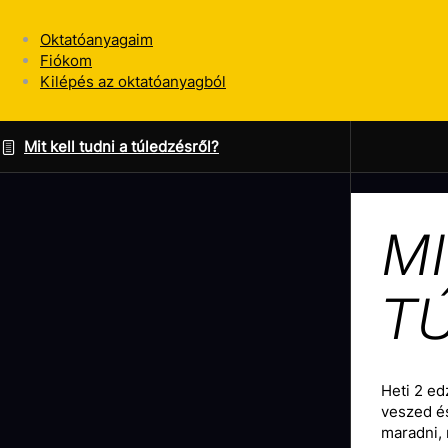
Oktatóanyagaim
Fiókom
Kilépés az oktatóanyagból
Mit kell tudni a túledzésről?
MI
T
Heti 2 ed
veszed é
maradni, 