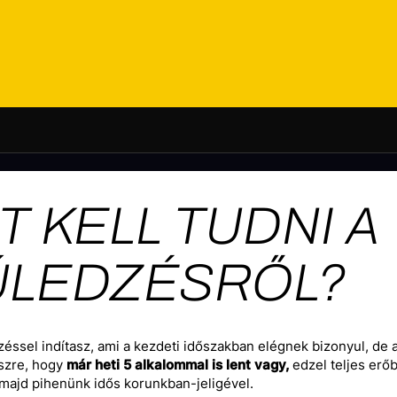
T KELL TUDNI A
ÚLEDZÉSRŐL?
zéssel indítasz, ami a kezdeti időszakban elégnek bizonyul, de 
szre, hogy
már heti 5 alkalommal is lent vagy,
edzel teljes erő
majd pihenünk idős korunkban-jeligével.