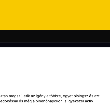
aztán megszületik az igény a többre, egyet pislogsz és azt
bedobással és még a pihenőnapokon is igyekszel aktív