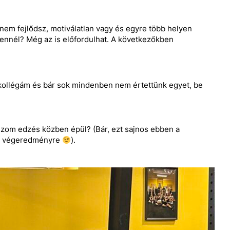
nem fejlődsz, motiválatlan vagy és egyre több helyen
lennél? Még az is előfordulhat. A következőkben
ollégám és bár sok mindenben nem értettünk egyet, be
 izom edzés közben épül? (Bár, ezt sajnos ebben a
k a végeredményre
).