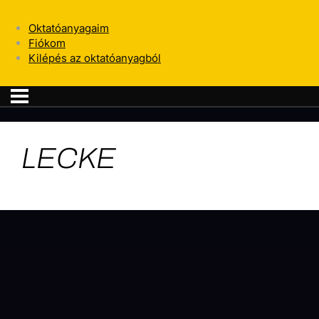
Oktatóanyagaim
Fiókom
Kilépés az oktatóanyagból
LECKE