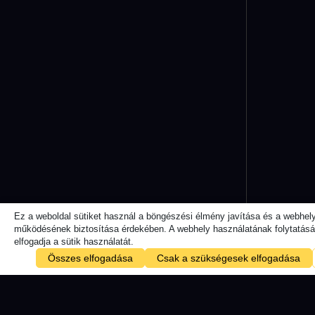
Ez a weboldal sütiket használ a böngészési élmény javítása és a webhel
működésének biztosítása érdekében. A webhely használatának folytatásáv
elfogadja a sütik használatát.
Összes elfogadása
Csak a szükségesek elfogadása