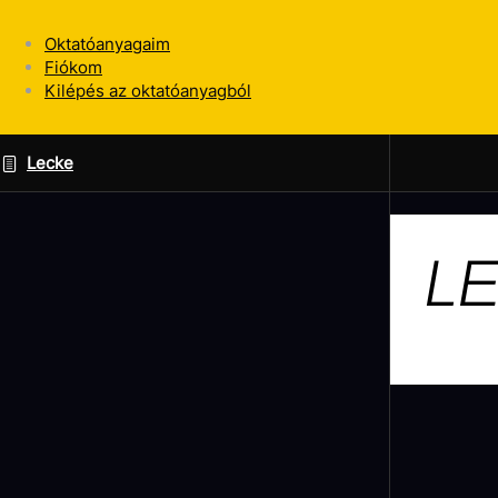
Oktatóanyagaim
Fiókom
Kilépés az oktatóanyagból
Lecke
L