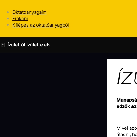
Oktatóanyagaim
Fiókom
Kilépés az oktatóanyagból
Ízületről ízületre elv
ÍZ
Manapság 
edzők az 
Mivel azo
átadni, h