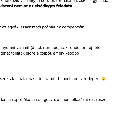
a keletkezik valamilyen sérülés formájában, akkor egy alatta
iszont nem az az elsődleges feladata.
or az ágyéki szakaszból próbálunk kompenzálni.
y nyomni valamit (de pl. nem tudjátok rendesen fej fölé
 tehát toljátok előre a csípőt, amely később
k szoktak elhatalmasodni az adott sportolón, vendégen.
, lassan aprólékosan dolgozva, és nem ellazázni ezt részét