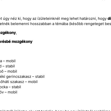
t úgy néz ki, hogy az ízületeinknél meg lehet határozni, hogy
d
etnék belemenni hosszabban a témába (később rengeteget beszé
zgékony
,
vésbé mozgékony
a – mobil
 – stabil
pő – mobil
éki gerincszakasz – stabil
sőháti szakasz – mobil
ocka – stabil
löv – mobil