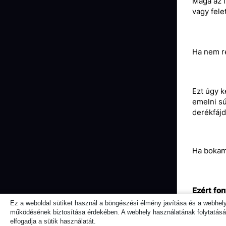
Maga az í
vagy fele
Ha nem re
Ezt úgy k
emelni sú
derékfáj
Ha bokamo
Ezért fo
sem az e
Ez a weboldal sütiket használ a böngészési élmény javítása és a webhel
működésének biztosítása érdekében. A webhely használatának folytatásáv
elfogadja a sütik használatát.