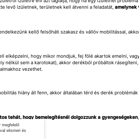
zületről ízületre elv azt taglalja, hogy ha egy ízületnél problém
tte levő ízületnek, területnek kell átvenni a feladatát,
amelynek v
ndelkezünk kellő felsőháti szakasz és vállöv mobilitással, akk
ell elképzelni, hogy mikor mondjuk, fej fölé akartok emelni, vag
ly nélkül sem a karotokat), akkor derékból próbáltok rásegíteni,
dalmakhoz vezethet.
bilitás hiány áll fenn, akkor általában térd és derék problémá
ntos tehát, hogy bemelegítésnél dolgozzunk a gyengeségeken
dzésnek!
y megfelelő
al elismeri és