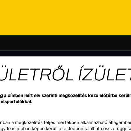
ÜLETRŐL ÍZÜLE
a címben leírt elv szerinti megközelítés kezd előtérbe kerüln
élsportolókkal.
nban a megközelítés teljes mértékben alkalmazható átlagember
ogy te is jobban képbe kerülj a testedben található összefüggés