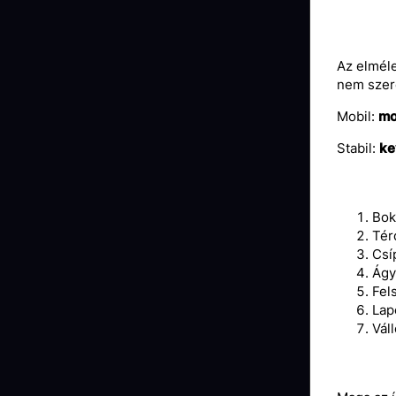
Az elméle
nem szer
Mobil:
mo
Stabil:
ke
Bok
Térd
Csí
Ágy
Fel
Lap
Vál