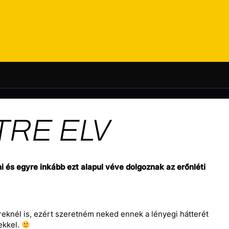
TRE ELV
i és egyre inkább ezt alapul véve dolgoznak az erőnléti
eknél is, ezért szeretném neked ennek a lényegi hátterét
ekkel.