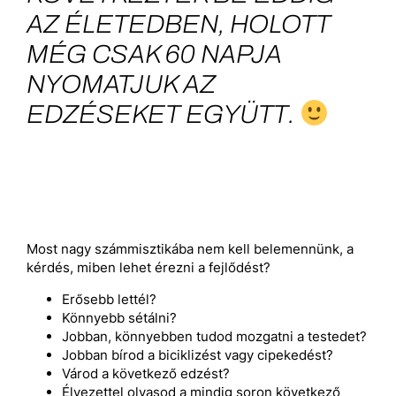
AZ ÉLETEDBEN, HOLOTT
MÉG CSAK 60 NAPJA
NYOMATJUK AZ
EDZÉSEKET EGYÜTT.
Most nagy számmisztikába nem kell belemennünk, a
kérdés, miben lehet érezni a fejlődést?
Erősebb lettél?
Könnyebb sétálni?
Jobban, könnyebben tudod mozgatni a testedet?
Jobban bírod a biciklizést vagy cipekedést?
Várod a következő edzést?
Élvezettel olvasod a mindig soron következő