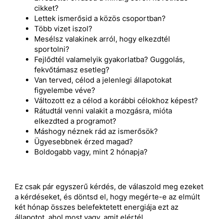
cikket?
Lettek ismerősid a közös csoportban?
Több vizet iszol?
Mesélsz valakinek arról, hogy elkezdtél
sportolni?
Fejlődtél valamelyik gyakorlatba? Guggolás,
fekvőtámasz esetleg?
Van terved, célod a jelenlegi állapotokat
figyelembe véve?
Változott ez a célod a korábbi célokhoz képest?
Rátudtál venni valakit a mozgásra, mióta
elkezdted a programot?
Máshogy néznek rád az ismerősök?
Ügyesebbnek érzed magad?
Boldogabb vagy, mint 2 hónapja?
Ez csak pár egyszerű kérdés, de válaszold meg ezeket
a kérdéseket, és döntsd el, hogy megérte-e az elmúlt
két hónap összes belefektetett energiája ezt az
állapotot, ahol most vagy, amit elértél.