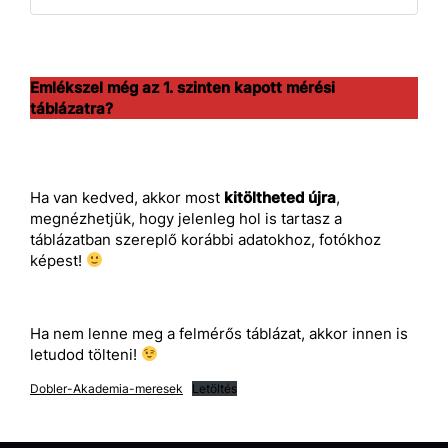
Emlékszel még az 1. szinten kapott mérési
táblázatra?
Ha van kedved, akkor most
kitöltheted újra
,
megnézhetjük, hogy jelenleg hol is tartasz a
táblázatban szereplő korábbi adatokhoz, fotókhoz
képest!
Ha nem lenne meg a felmérős táblázat, akkor innen is
letudod tölteni!
Dobler-Akademia-meresek
Letöltés