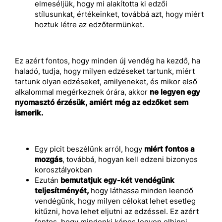
elmeséljük, hogy mi alakította ki edzői
stílusunkat, értékeinket, továbbá azt, hogy miért
hoztuk létre az edzőtermünket.
Ez azért fontos, hogy minden új vendég ha kezdő, ha
haladó, tudja, hogy milyen edzéseket tartunk, miért
tartunk olyan edzéseket, amilyeneket, és mikor első
alkalommal megérkeznek órára, akkor
ne legyen egy
nyomasztó érzésük, amiért még az edzőket sem
ismerik.
Egy picit beszélünk arról, hogy
miért fontos a
mozgás
, továbbá, hogyan kell edzeni bizonyos
korosztályokban
Ezután
bemutatjuk egy-két vendégünk
teljesítményét,
hogy láthassa minden leendő
vendégünk, hogy milyen célokat lehet esetleg
kitűzni, hova lehet eljutni az edzéssel. Ez azért
fontos, hogy mindenki képes legyen elhinni,