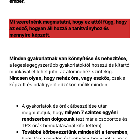
ember.
Mi szeretnénk megmutatni, hogy ez attól függ, hogy
az edző, hogyan áll hozzá a tanítványhoz és
mennyire képzett.
Minden gyakorlatnak van könnyítése és nehezítése,
a legeslegegyszerűbb gyakorlatoktól hosszú és kitartó
munkával el lehet jutni az atomnehéz szintekig.
Nincsen olyan, hogy nehéz óra, vagy eszköz,
csak a
képzett és odafigyelő edzőkön múlik minden.
A gyakorlatok és órák átbeszélése után
megmutatjuk, hogy
milyen 7 szintes egyéni
rendszerben dolgozunk
(ezt már a csoportos és
TRX órák bemutatásánál kifejtettem)
Továbbá körbevezetünk mindenkit a teremben
,
hogy lássa minden új tanítvány, hogy hol vannak