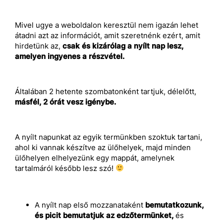
Mivel ugye a weboldalon keresztül nem igazán lehet
átadni azt az információt, amit szeretnénk ezért, amit
hirdetünk az,
csak és kizárólag a nyílt nap lesz,
amelyen ingyenes a részvétel.
Általában 2 hetente szombatonként tartjuk, délelőtt,
másfél, 2 órát vesz igénybe.
A nyílt napunkat az egyik termünkben szoktuk tartani,
ahol ki vannak készítve az ülőhelyek, majd minden
ülőhelyen elhelyezünk egy mappát, amelynek
tartalmáról később lesz szó!
A nyílt nap első mozzanataként
bemutatkozunk,
és picit bemutatjuk az edzőtermünket,
és