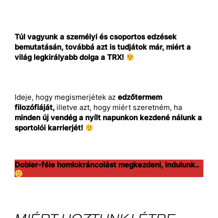
Túl vagyunk a személyi és csoportos edzések
bemutatásán, továbbá azt is tudjátok már, miért a
világ legkirályabb dolga a TRX!
Ideje, hogy megismerjétek az
edzőtermem
filozófiáját,
illetve azt, hogy miért szeretném, ha
minden új vendég a nyílt napunkon kezdené nálunk a
sportolói karrierjét!
Dobler-féle homlokráncolást megkezdeni, indulunk..