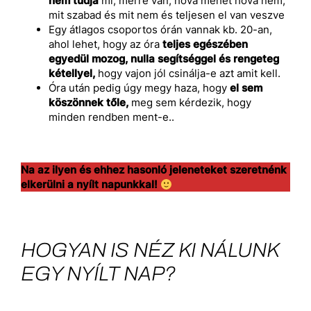
nem tudja
mi, merre van, hova mehet hova nem,
mit szabad és mit nem és teljesen el van veszve
Egy átlagos csoportos órán vannak kb. 20-an,
ahol lehet, hogy az óra
teljes egészében
egyedül mozog, nulla segítséggel és rengeteg
kétellyel,
hogy vajon jól csinálja-e azt amit kell.
Óra után pedig úgy megy haza, hogy
el sem
köszönnek tőle,
meg sem kérdezik, hogy
minden rendben ment-e..
Na az ilyen és ehhez hasonló jeleneteket szeretnénk
elkerülni a nyílt napunkkal!
HOGYAN IS NÉZ KI NÁLUNK
EGY NYÍLT NAP?