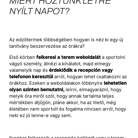
MIÉRT HOZTUNK LÉTRE
NYÍLT NAPOT?
Az edzőtermek többségében hogyan is néz ki egy új
tanítvány beszervezése az órákra?
Első körben
felkeresi a terem weboldalát
a sportolni
vágyó személy, átnézi a kínálatot, majd elmegy
valamelyik nap és
érdeklődik a recepción vagy
telefonon keresztül
arról, hogyan lehet csatlakozni az
órákhoz. Ezeken a weboldalakon többnyire
lehetetlen
olyan szinten bemutatni,
leírni, elmagyarázni, hogy
melyik óra miről szól, hogy annak tartalma teljes
mértékben átjöjjön, pláne akkor, ha az illető, még
életében nem sportolt és fogalma nincsen arról, hogy
neki ez jó lenne-e vagy sem.
Ilyenkor felkeresik a recepciós kollégát vagy a terem