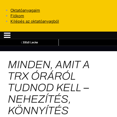
Oktatóanyagaim
Fiókom
Kilépés az oktatóanyagból
Előző Lecke
MINDEN, AMIT A
TRX ÓRÁRÓL
TUDNOD KELL –
NEHEZÍTÉS,
KÖNNYÍTÉS