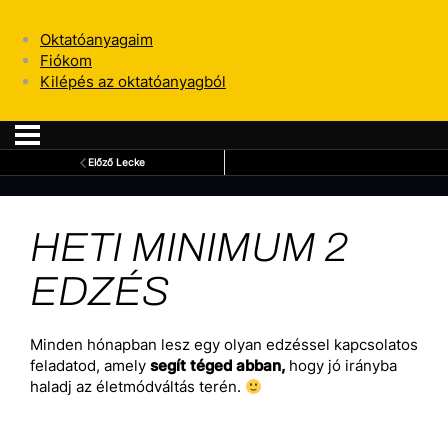
Oktatóanyagaim
Fiókom
Kilépés az oktatóanyagból
Előző Lecke
HETI MINIMUM 2
EDZÉS
Minden hónapban lesz egy olyan edzéssel kapcsolatos
feladatod, amely
segít téged abban,
hogy jó irányba
haladj az életmódváltás terén.