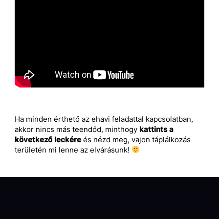
Ha minden érthető az ehavi feladattal kapcsolatban,
akkor nincs más teendőd, minthogy
kattints a
következő leckére
és nézd meg, vajon táplálkozás
területén mi lenne az elvárásunk!