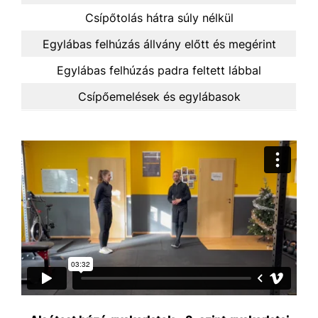
Csípőtolás hátra súly nélkül
Egylábas felhúzás állvány előtt és megérint
Egylábas felhúzás padra feltett lábbal
Csípőemelések és egylábasok