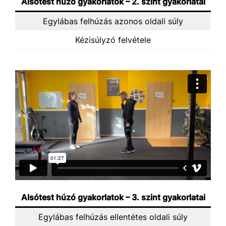
Alsótest húzó gyakorlatok – 2. szint gyakorlatai
Egylábas felhúzás azonos oldali súly
Kézisúlyzó felvétele
Alsótest húzó gyakorlatok – 3. szint gyakorlatai
Egylábas felhúzás ellentétes oldali súly