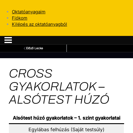
Oktatóanyagaim
Fiókom
Kilépés az oktatóanyagból
Előző Lecke
CROSS
GYAKORLATOK –
ALSÓTEST HÚZÓ
Alsótest húzó gyakorlatok – 1. szint gyakorlatai
Egylábas felhúzás (Saját testsúly)