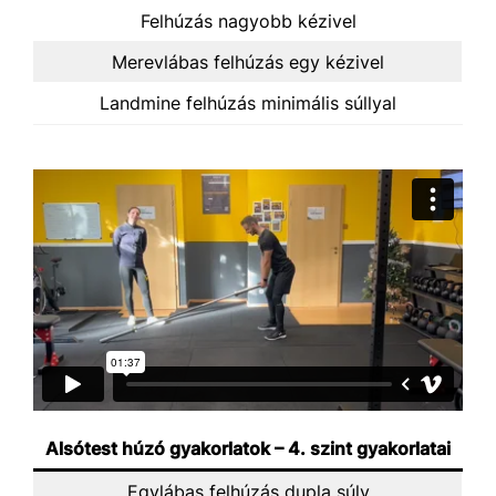
Felhúzás nagyobb kézivel
Merevlábas felhúzás egy kézivel
Landmine felhúzás minimális súllyal
Alsótest húzó gyakorlatok – 4. szint gyakorlatai
Egylábas felhúzás dupla súly