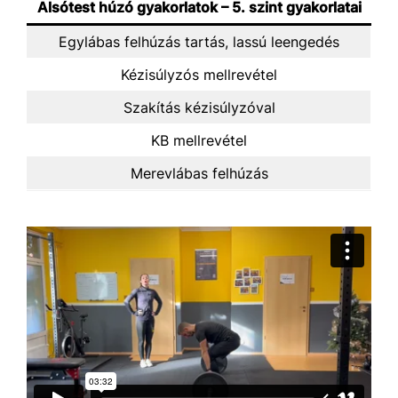
Alsótest húzó gyakorlatok – 5. szint gyakorlatai
Egylábas felhúzás tartás, lassú leengedés
Kézisúlyzós mellrevétel
Szakítás kézisúlyzóval
KB mellrevétel
Merevlábas felhúzás