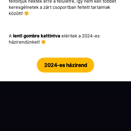
feltöltjük nektek erre a felületre, így nem kell többet
keresgélnetek a zárt csoportban feltett tartalmak
között!
A
lenti gombra kattintva
eléritek a 2024-es
házirendünket!
2024-es házirend