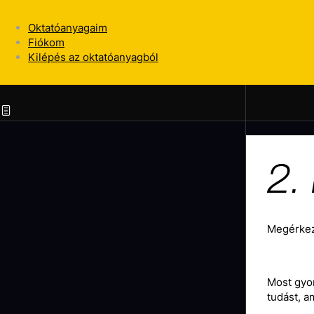
Oktatóanyagaim
Fiókom
Kilépés az oktatóanyagból
2.
Megérkez
Most gyor
tudást, a