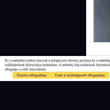
Lássuk a
Ez a weboldal sütiket használ a böngészési élmény javítása és a webhel
működésének biztosítása érdekében. A webhely használatának folytatásáv
elfogadja a sütik használatát.
Összes elfogadása
Csak a szükségesek elfogadása