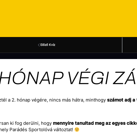
Előző Kvíz
 HÓNAP VÉGI Z
tél a 2. hónap végére, nincs más hátra, minthogy
számot adj a
san ki fog derülni, hogy
mennyire tanultad meg az egyes cikke
mely Parádés Sportolóvá változtat!