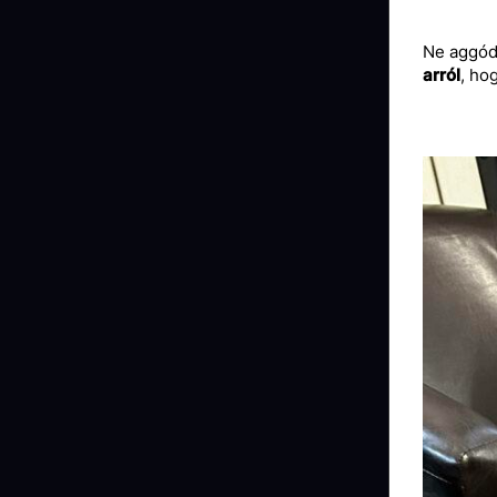
Ne aggódj
arról
, ho