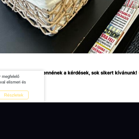
kkor, hogy melyek lennének a kérdések, sok sikert kívánunk!
y megfelelő
al elismeri és
Részletek