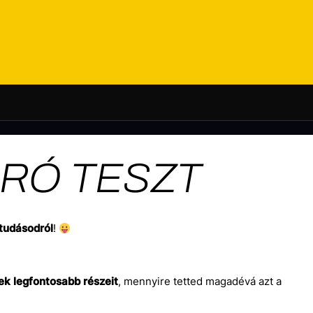
ÁRÓ TESZT
 tudásodról
!
k legfontosabb részeit
, mennyire tetted magadévá azt a