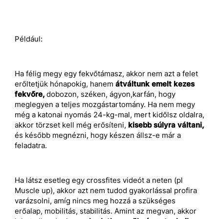
Például:
Ha félig megy egy fekvőtámasz, akkor nem azt a felet
erőltetjük hónapokig, hanem
átváltunk emelt kezes
fekvőre,
dobozon, széken, ágyon,karfán, hogy
meglegyen a teljes mozgástartomány. Ha nem megy
még a katonai nyomás 24-kg-mal, mert kidőlsz oldalra,
akkor törzset kell még erősíteni,
kisebb súlyra váltani,
és később megnézni, hogy készen állsz-e már a
feladatra.
Ha látsz esetleg egy crossfites videót a neten (pl
Muscle up), akkor azt nem tudod gyakorlással profira
varázsolni, amíg nincs meg hozzá a szükséges
erőalap, mobilitás, stabilitás. Amint az megvan, akkor