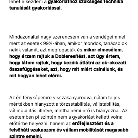
lehet elkezdeni a
gyakorlathoz szükséges technika
tanulását gyakorlással.
Mindazonáltal nagy szerencsém van a vendégeimmel,
mert az esetek 99%-ában, amikor mondok, tanácsolok
nekik valamit, azt megfogadják és
mikor elmesélem,
hogy érzem rajtuk a Dobleresítést, azt úgy értem,
hogy látom rajtuk, hogy kezdik átlátni az ok-okozati
összefüggéseket, azt, hogy mit miért csinálunk, és
mit hogyan lehet elérni.
Az én fényképemre visszakanyarodva, nálam teljes
mértékben hiányzott a törzsstabilitás, vállstabilitás,
vállmobilitás, illetve, mintha némi erő is hiányozna.. Az
esetemben pl szintén nem a gyakorlást kellett volna
előtérbe helyezni, hanem az
erőfejlesztést és a
felsőháti szakaszom és vállam mobilitását magasabb
szintre emelni.