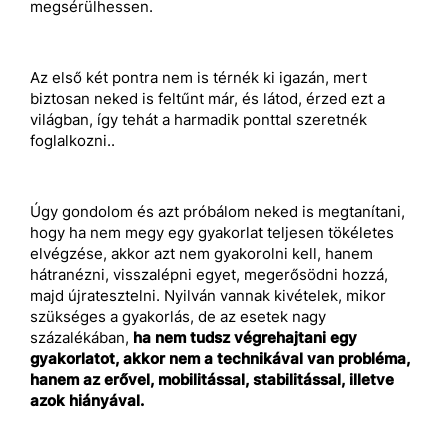
megsérülhessen.
Az első két pontra nem is térnék ki igazán, mert
biztosan neked is feltűnt már, és látod, érzed ezt a
világban, így tehát a harmadik ponttal szeretnék
foglalkozni..
Úgy gondolom és azt próbálom neked is megtanítani,
hogy ha nem megy egy gyakorlat teljesen tökéletes
elvégzése, akkor azt nem gyakorolni kell, hanem
hátranézni, visszalépni egyet, megerősödni hozzá,
majd újratesztelni. Nyilván vannak kivételek, mikor
szükséges a gyakorlás, de az esetek nagy
százalékában,
ha nem tudsz végrehajtani egy
gyakorlatot, akkor nem a technikával van probléma,
hanem az erővel, mobilitással, stabilitással, illetve
azok hiányával.