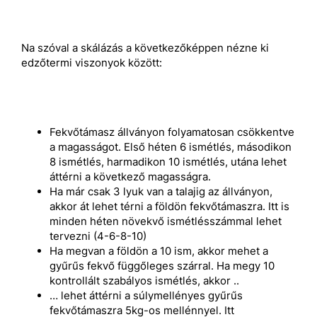
Na szóval a skálázás a következőképpen nézne ki
edzőtermi viszonyok között:
Fekvőtámasz állványon folyamatosan csökkentve
a magasságot. Első héten 6 ismétlés, másodikon
8 ismétlés, harmadikon 10 ismétlés, utána lehet
áttérni a következő magasságra.
Ha már csak 3 lyuk van a talajig az állványon,
akkor át lehet térni a földön fekvőtámaszra. Itt is
minden héten növekvő ismétlésszámmal lehet
tervezni (4-6-8-10)
Ha megvan a földön a 10 ism, akkor mehet a
gyűrűs fekvő függőleges szárral. Ha megy 10
kontrollált szabályos ismétlés, akkor ..
… lehet áttérni a súlymellényes gyűrűs
fekvőtámaszra 5kg-os mellénnyel. Itt