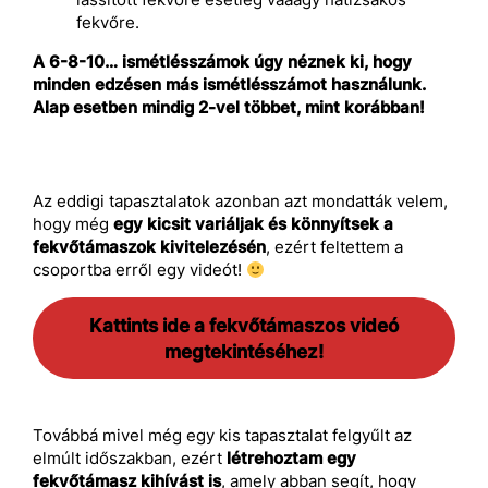
fekvőre.
A 6-8-10… ismétlésszámok úgy néznek ki, hogy
minden edzésen más ismétlésszámot használunk.
Alap esetben mindig 2-vel többet, mint korábban!
Az eddigi tapasztalatok azonban azt mondatták velem,
hogy még
egy kicsit variáljak és könnyítsek a
fekvőtámaszok kivitelezésén
, ezért feltettem a
csoportba erről egy videót!
Kattints ide a fekvőtámaszos videó
megtekintéséhez!
Továbbá mivel még egy kis tapasztalat felgyűlt az
elmúlt időszakban, ezért
létrehoztam egy
fekvőtámasz kihívást is
, amely abban segít, hogy