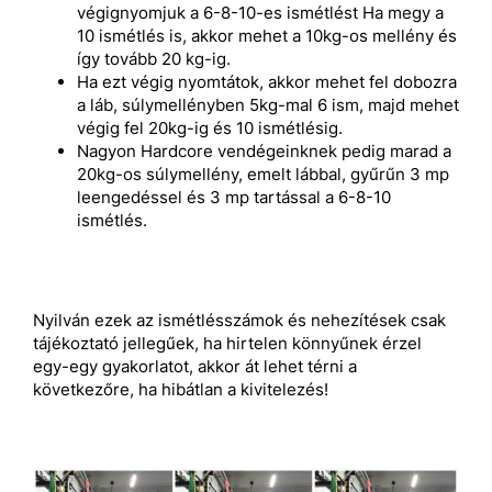
végignyomjuk a 6-8-10-es ismétlést Ha megy a
10 ismétlés is, akkor mehet a 10kg-os mellény és
így tovább 20 kg-ig.
Ha ezt végig nyomtátok, akkor mehet fel dobozra
a láb, súlymellényben 5kg-mal 6 ism, majd mehet
végig fel 20kg-ig és 10 ismétlésig.
Nagyon Hardcore vendégeinknek pedig marad a
20kg-os súlymellény, emelt lábbal, gyűrűn 3 mp
leengedéssel és 3 mp tartással a 6-8-10
ismétlés.
Nyilván ezek az ismétlésszámok és nehezítések csak
tájékoztató jellegűek, ha hirtelen könnyűnek érzel
egy-egy gyakorlatot, akkor át lehet térni a
következőre, ha hibátlan a kivitelezés!