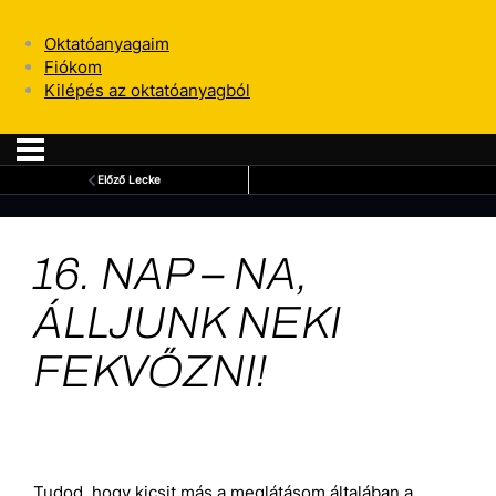
Oktatóanyagaim
Fiókom
Kilépés az oktatóanyagból
Előző Lecke
16. NAP – NA,
ÁLLJUNK NEKI
FEKVŐZNI!
Tudod, hogy kicsit más a meglátásom általában a