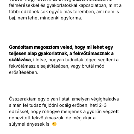
felmérésekkel és gyakorlatokkal kapcsolatban, mint a
többi edzőnek sok egyéb más teremben, ami nem is
baj, nem lehet mindenki egyforma.
Gondoltam megosztom veled, hogy mi lehet egy
teljesen alap gyakorlatnak, a fekvőtámasznak a
skálázása
, illetve, hogyan tudnálak téged segíteni a
fekvőtámasz elsajátításában, vagy brutál mód
erősítésében.
Összeraktam egy olyan listát, amelyen végighaladva
simán fel tudsz fejlődni odáig erőben, heti 2-3
edzéssel, hogy röhögve menjenek a gyűrűn végzett
nehezített fekvőtámaszok, de még akár a
súlymellényesek is!