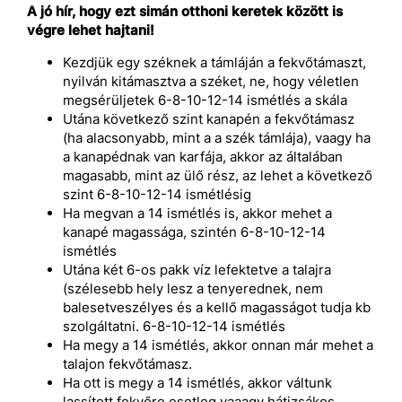
A jó hír, hogy ezt simán otthoni keretek között is
végre lehet hajtani!
Kezdjük egy széknek a támláján a fekvőtámaszt,
nyilván kitámasztva a széket, ne, hogy véletlen
megsérüljetek 6-8-10-12-14 ismétlés a skála
Utána következő szint kanapén a fekvőtámasz
(ha alacsonyabb, mint a a szék támlája), vaagy ha
a kanapédnak van karfája, akkor az általában
magasabb, mint az ülő rész, az lehet a következő
szint 6-8-10-12-14 ismétlésig
Ha megvan a 14 ismétlés is, akkor mehet a
kanapé magassága, szintén 6-8-10-12-14
ismétlés
Utána két 6-os pakk víz lefektetve a talajra
(szélesebb hely lesz a tenyerednek, nem
balesetveszélyes és a kellő magasságot tudja kb
szolgáltatni. 6-8-10-12-14 ismétlés
Ha megy a 14 ismétlés, akkor onnan már mehet a
talajon fekvőtámasz.
Ha ott is megy a 14 ismétlés, akkor váltunk
lassított fekvőre esetleg vaaagy hátizsákos