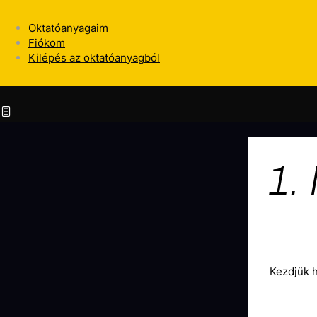
Oktatóanyagaim
Fiókom
Kilépés az oktatóanyagból
1.
Kezdjük h