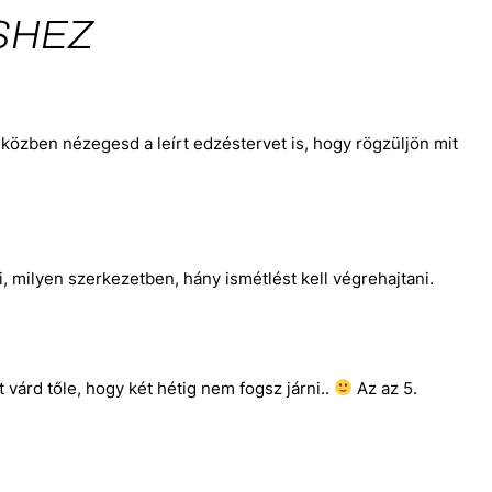
SHEZ
 közben nézegesd a leírt edzéstervet is, hogy rögzüljön mit
, milyen szerkezetben, hány ismétlést kell végrehajtani.
t várd tőle, hogy két hétig nem fogsz járni..
Az az 5.