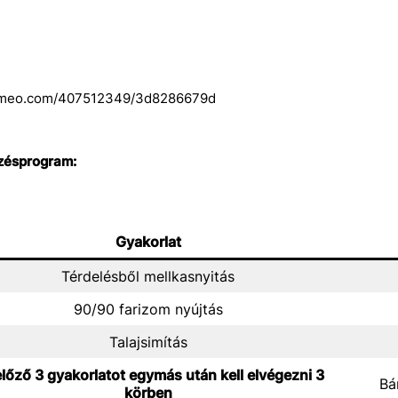
vimeo.com/407512349/3d8286679d
zésprogram:
Gyakorlat
Térdelésből mellkasnyitás
90/90 farizom nyújtás
Talajsimítás
lőző 3 gyakorlatot egymás után kell elvégezni 3
Bá
körben