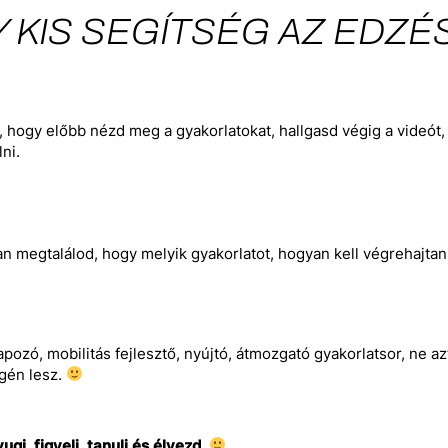
 KIS SEGÍTSÉG AZ EDZÉ
 hogy előbb nézd meg a gyakorlatokat, hallgasd végig a videót,
lni.
n megtalálod, hogy melyik gyakorlatot, hogyan kell végrehajtani
apozó, mobilitás fejlesztő, nyújtó, átmozgató gyakorlatsor, ne az
gén lesz.
ugi, figyelj, tanulj és élvezd.