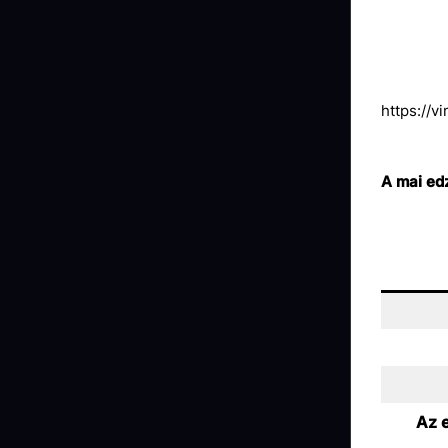
https://
A mai ed
Az e