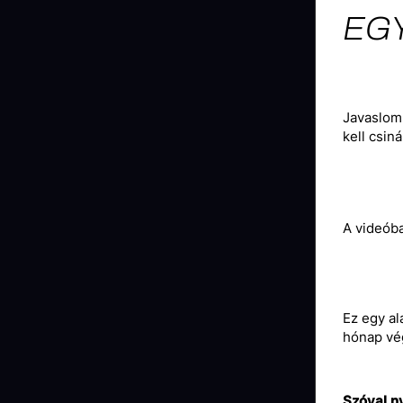
EGY
Javaslom,
kell csiná
A videóba
Ez egy al
hónap vé
Szóval ny