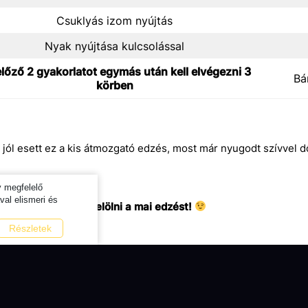
Csuklyás izom nyújtás
Nyak nyújtása kulcsolással
lőző 2 gyakorlatot egymás után kell elvégezni 3
Bá
körben
ól esett ez a kis átmozgató edzés, most már nyugodt szívvel d
y megfelelő
al elismeri és
sd el teljesítettnek jelölni a mai edzést!
Részletek