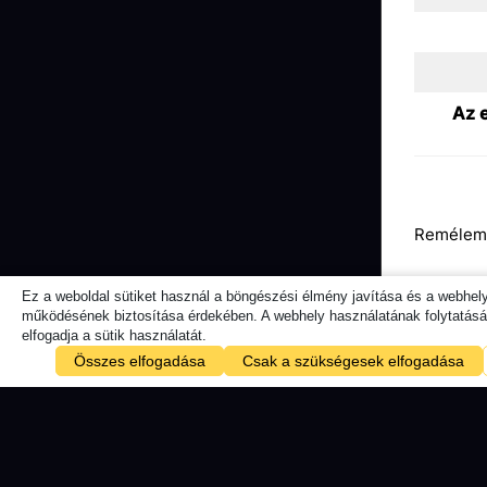
Az e
Remélem j
Ez a weboldal sütiket használ a böngészési élmény javítása és a webhel
működésének biztosítása érdekében. A webhely használatának folytatásáv
Ne felejt
elfogadja a sütik használatát.
Összes elfogadása
Csak a szükségesek elfogadása